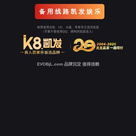
备 用 线 路 凯 发 娱 乐
推荐使用谷歌、UC、火狐、夸客等主流浏览器
（尽量不要使用QQ、搜狗浏览器进入）
EVOBjL.com 品牌沉淀 值得信赖