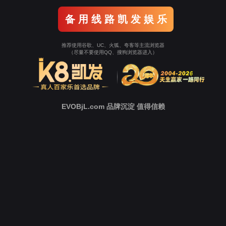
备 用 线 路 凯 发 娱 乐
推荐使用谷歌、UC、火狐、夸客等主流浏览器
（尽量不要使用QQ、搜狗浏览器进入）
EVOBjL.com 品牌沉淀 值得信赖